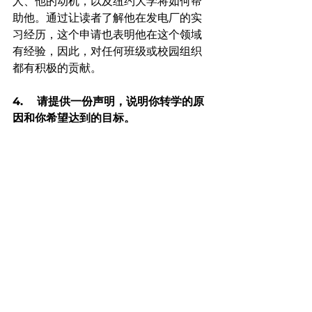
人、他的动机，以及纽约大学将如何帮
助他。通过让读者了解他在发电厂的实
习经历，这个申请也表明他在这个领域
有经验，因此，对任何班级或校园组织
都有积极的贡献。
4.    请提供一份声明，说明你转学的原
因和你希望达到的目标。
我已经写了一些关于如何回答这个问题
的帖子，你可以在我的网站或知乎上找
到。我还提供了一门过渡论文写作课
程，帮助你从头脑风暴到最终定稿。如
果您感兴趣，请与我联系。
这里有一些总体的转学申请建议，可以
帮助你完成整个转学申请：
回答每个转学申请问题的
技巧一
：确保
它们作为一个整体来讲述一个故事。换
句话说，你希望你的每一份申请材料都
能多讲述一点你的故事——你的回答不